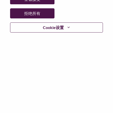
拒绝所有
登陆
Cookie设置
忘记密码了？
若你曾近期申请过我们的职位，你的电子邮箱将留存于
系统中；你可以选择“忘记密码”重新设定你的登入资料。
如遇上登录问题或无法注册为新用户时，请联系我们的
人力资源团队
hrsupport@lenovo.com
请在邮件的主题注
明“Application login issue”, 并提供你遇到的问题及截图。
我们会尽快与你联系。
我们非常荣幸和你分享我们全新的求职页面，你可以通
过全新的功能，随时查看你所申请的职位状态，订阅新
职位发布资讯，了解工作在联想的故事，及加入联想人
才社区。