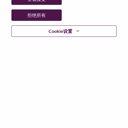
拒绝所有
登陆
Cookie设置
忘记密码了？
若你曾近期申请过我们的职位，你的电子邮箱将留存于
系统中；你可以选择“忘记密码”重新设定你的登入资料。
如遇上登录问题或无法注册为新用户时，请联系我们的
人力资源团队
hrsupport@lenovo.com
请在邮件的主题注
明“Application login issue”, 并提供你遇到的问题及截图。
我们会尽快与你联系。
我们非常荣幸和你分享我们全新的求职页面，你可以通
过全新的功能，随时查看你所申请的职位状态，订阅新
职位发布资讯，了解工作在联想的故事，及加入联想人
才社区。