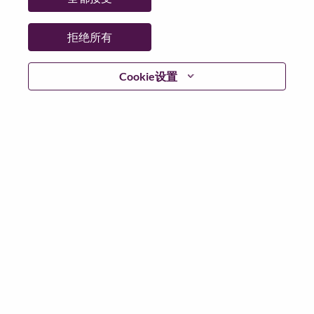
拒绝所有
登陆
Cookie设置
忘记密码了？
若你曾近期申请过我们的职位，你的电子邮箱将留存于
系统中；你可以选择“忘记密码”重新设定你的登入资料。
如遇上登录问题或无法注册为新用户时，请联系我们的
人力资源团队
hrsupport@lenovo.com
请在邮件的主题注
明“Application login issue”, 并提供你遇到的问题及截图。
我们会尽快与你联系。
我们非常荣幸和你分享我们全新的求职页面，你可以通
过全新的功能，随时查看你所申请的职位状态，订阅新
职位发布资讯，了解工作在联想的故事，及加入联想人
才社区。