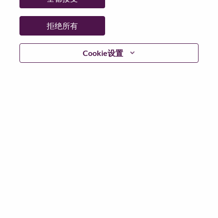
拒绝所有
登陆
Cookie设置
忘记密码了？
若你曾近期申请过我们的职位，你的电子邮箱将留存于
系统中；你可以选择“忘记密码”重新设定你的登入资料。
如遇上登录问题或无法注册为新用户时，请联系我们的
人力资源团队
hrsupport@lenovo.com
请在邮件的主题注
明“Application login issue”, 并提供你遇到的问题及截图。
我们会尽快与你联系。
我们非常荣幸和你分享我们全新的求职页面，你可以通
过全新的功能，随时查看你所申请的职位状态，订阅新
职位发布资讯，了解工作在联想的故事，及加入联想人
才社区。