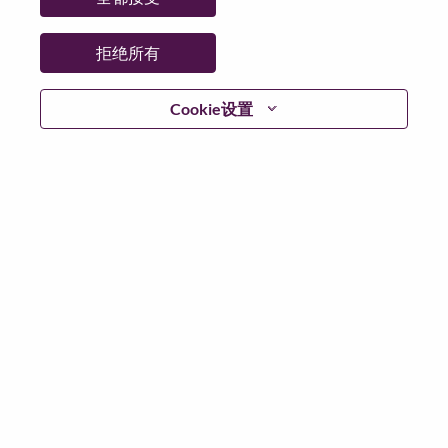
拒绝所有
登陆
Cookie设置
忘记密码了？
若你曾近期申请过我们的职位，你的电子邮箱将留存于
系统中；你可以选择“忘记密码”重新设定你的登入资料。
如遇上登录问题或无法注册为新用户时，请联系我们的
人力资源团队
hrsupport@lenovo.com
请在邮件的主题注
明“Application login issue”, 并提供你遇到的问题及截图。
我们会尽快与你联系。
我们非常荣幸和你分享我们全新的求职页面，你可以通
过全新的功能，随时查看你所申请的职位状态，订阅新
职位发布资讯，了解工作在联想的故事，及加入联想人
才社区。