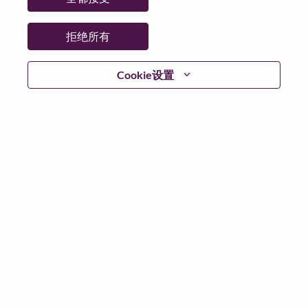
拒绝所有
登陆
Cookie设置
忘记密码了？
若你曾近期申请过我们的职位，你的电子邮箱将留存于
系统中；你可以选择“忘记密码”重新设定你的登入资料。
如遇上登录问题或无法注册为新用户时，请联系我们的
人力资源团队
hrsupport@lenovo.com
请在邮件的主题注
明“Application login issue”, 并提供你遇到的问题及截图。
我们会尽快与你联系。
我们非常荣幸和你分享我们全新的求职页面，你可以通
过全新的功能，随时查看你所申请的职位状态，订阅新
职位发布资讯，了解工作在联想的故事，及加入联想人
才社区。