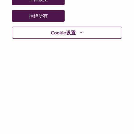
拒绝所有
登陆
Cookie设置
忘记密码了？
若你曾近期申请过我们的职位，你的电子邮箱将留存于
系统中；你可以选择“忘记密码”重新设定你的登入资料。
如遇上登录问题或无法注册为新用户时，请联系我们的
人力资源团队
hrsupport@lenovo.com
请在邮件的主题注
明“Application login issue”, 并提供你遇到的问题及截图。
我们会尽快与你联系。
我们非常荣幸和你分享我们全新的求职页面，你可以通
过全新的功能，随时查看你所申请的职位状态，订阅新
职位发布资讯，了解工作在联想的故事，及加入联想人
才社区。