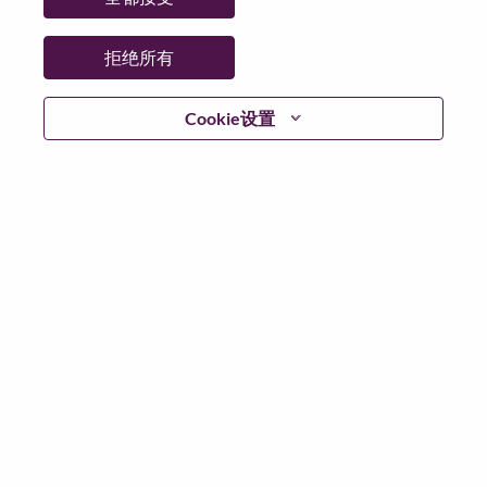
拒绝所有
登陆
Cookie设置
忘记密码了？
若你曾近期申请过我们的职位，你的电子邮箱将留存于
系统中；你可以选择“忘记密码”重新设定你的登入资料。
如遇上登录问题或无法注册为新用户时，请联系我们的
人力资源团队
hrsupport@lenovo.com
请在邮件的主题注
明“Application login issue”, 并提供你遇到的问题及截图。
我们会尽快与你联系。
我们非常荣幸和你分享我们全新的求职页面，你可以通
过全新的功能，随时查看你所申请的职位状态，订阅新
职位发布资讯，了解工作在联想的故事，及加入联想人
才社区。