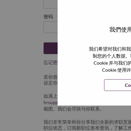
密码
我們使用
登陆
我们希望对我们和我
制您的个人数据。
忘记密码了？
Cookie 并
Cookie
若你曾近期申请过我们的职位，你的电子邮
设定你的登入资料。
Co
如遇上登录问题或无法注册为新用户时，
hrsupport@lenovo.com
请在邮件的主题注明“App
截图。我们会尽快与你联系。
我们非常荣幸和你分享我们全新的求职页
职位状态，订阅新职位发布资讯，了解工