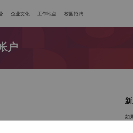
爱
企业文化
工作地点
校园招聘
帐户
新
如
以