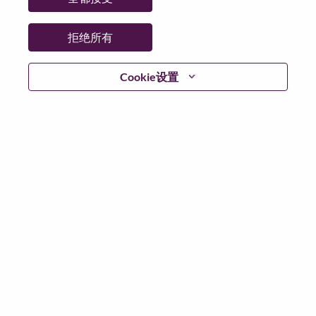
拒绝所有
登陆
Cookie设置
忘记密码了？
若你曾近期申请过我们的职位，你的电子邮箱将留存于
系统中；你可以选择“忘记密码”重新设定你的登入资料。
如遇上登录问题或无法注册为新用户时，请联系我们的
人力资源团队
hrsupport@lenovo.com
请在邮件的主题注
明“Application login issue”, 并提供你遇到的问题及截图。
我们会尽快与你联系。
我们非常荣幸和你分享我们全新的求职页面，你可以通
过全新的功能，随时查看你所申请的职位状态，订阅新
职位发布资讯，了解工作在联想的故事，及加入联想人
才社区。