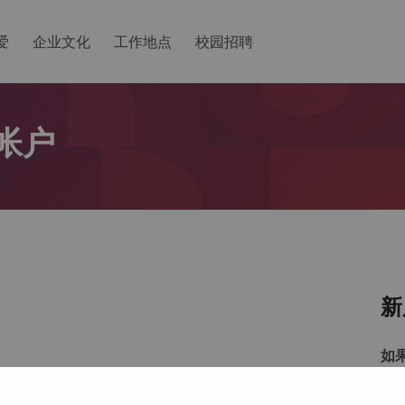
爱
企业文化
工作地点
校园招聘
帐户
新
如
以