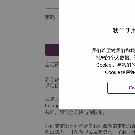
密码
我們使用
登陆
我们希望对我们和我
制您的个人数据。
忘记密码了？
Cookie 并
Cookie
若你曾近期申请过我们的职位，你的电子邮
设定你的登入资料。
Co
如遇上登录问题或无法注册为新用户时，
hrsupport@lenovo.com
请在邮件的主题注明“App
截图。我们会尽快与你联系。
我们非常荣幸和你分享我们全新的求职页
职位状态，订阅新职位发布资讯，了解工