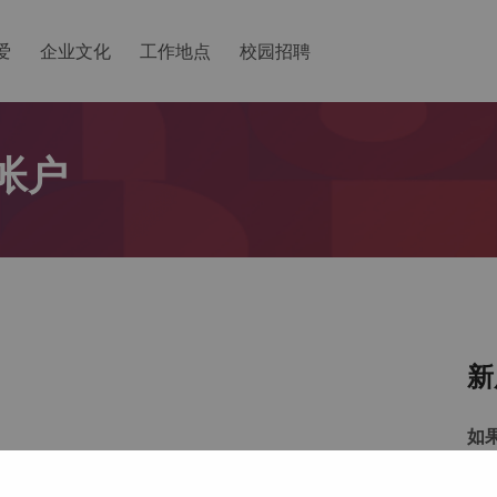
爱
企业文化
工作地点
校园招聘
帐户
新
如
以