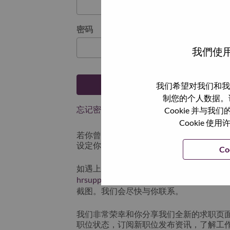
密码
我們使用
登陆
我们希望对我们和我
制您的个人数据。
忘记密码了？
Cookie 并
Cookie
若你曾近期申请过我们的职位，你的电子邮
设定你的登入资料。
Co
如遇上登录问题或无法注册为新用户时，
hrsupport@lenovo.com
请在邮件的主题注明“App
截图。我们会尽快与你联系。
我们非常荣幸和你分享我们全新的求职页
职位状态，订阅新职位发布资讯，了解工