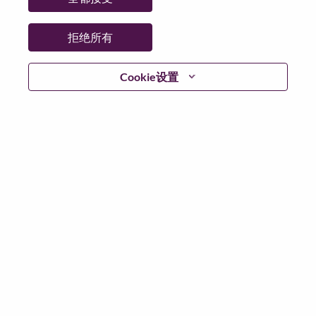
拒绝所有
登陆
Cookie设置
忘记密码了？
若你曾近期申请过我们的职位，你的电子邮箱将留存于
系统中；你可以选择“忘记密码”重新设定你的登入资料。
如遇上登录问题或无法注册为新用户时，请联系我们的
人力资源团队
hrsupport@lenovo.com
请在邮件的主题注
明“Application login issue”, 并提供你遇到的问题及截图。
我们会尽快与你联系。
我们非常荣幸和你分享我们全新的求职页面，你可以通
过全新的功能，随时查看你所申请的职位状态，订阅新
职位发布资讯，了解工作在联想的故事，及加入联想人
才社区。