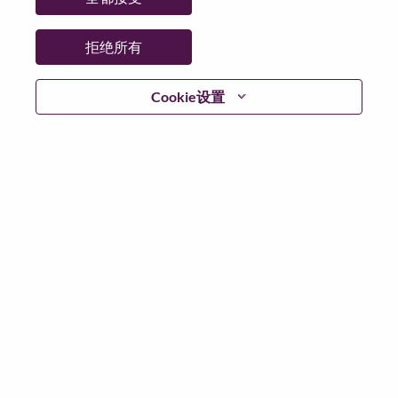
拒绝所有
登陆
Cookie设置
忘记密码了？
若你曾近期申请过我们的职位，你的电子邮箱将留存于
系统中；你可以选择“忘记密码”重新设定你的登入资料。
如遇上登录问题或无法注册为新用户时，请联系我们的
人力资源团队
hrsupport@lenovo.com
请在邮件的主题注
明“Application login issue”, 并提供你遇到的问题及截图。
我们会尽快与你联系。
我们非常荣幸和你分享我们全新的求职页面，你可以通
过全新的功能，随时查看你所申请的职位状态，订阅新
职位发布资讯，了解工作在联想的故事，及加入联想人
才社区。