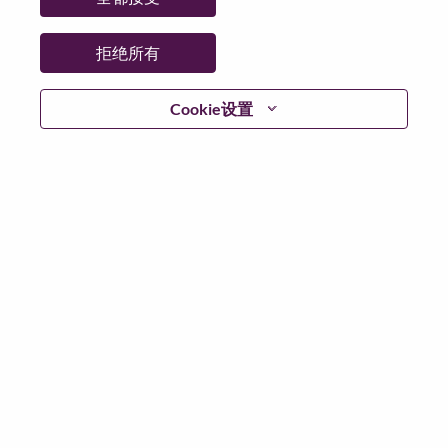
拒绝所有
登陆
Cookie设置
忘记密码了？
若你曾近期申请过我们的职位，你的电子邮箱将留存于
系统中；你可以选择“忘记密码”重新设定你的登入资料。
如遇上登录问题或无法注册为新用户时，请联系我们的
人力资源团队
hrsupport@lenovo.com
请在邮件的主题注
明“Application login issue”, 并提供你遇到的问题及截图。
我们会尽快与你联系。
我们非常荣幸和你分享我们全新的求职页面，你可以通
过全新的功能，随时查看你所申请的职位状态，订阅新
职位发布资讯，了解工作在联想的故事，及加入联想人
才社区。