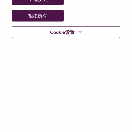
拒绝所有
登陆
Cookie设置
忘记密码了？
若你曾近期申请过我们的职位，你的电子邮箱将留存于
系统中；你可以选择“忘记密码”重新设定你的登入资料。
如遇上登录问题或无法注册为新用户时，请联系我们的
人力资源团队
hrsupport@lenovo.com
请在邮件的主题注
明“Application login issue”, 并提供你遇到的问题及截图。
我们会尽快与你联系。
我们非常荣幸和你分享我们全新的求职页面，你可以通
过全新的功能，随时查看你所申请的职位状态，订阅新
职位发布资讯，了解工作在联想的故事，及加入联想人
才社区。