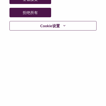
拒绝所有
登陆
Cookie设置
忘记密码了？
若你曾近期申请过我们的职位，你的电子邮箱将留存于
系统中；你可以选择“忘记密码”重新设定你的登入资料。
如遇上登录问题或无法注册为新用户时，请联系我们的
人力资源团队
hrsupport@lenovo.com
请在邮件的主题注
明“Application login issue”, 并提供你遇到的问题及截图。
我们会尽快与你联系。
我们非常荣幸和你分享我们全新的求职页面，你可以通
过全新的功能，随时查看你所申请的职位状态，订阅新
职位发布资讯，了解工作在联想的故事，及加入联想人
才社区。