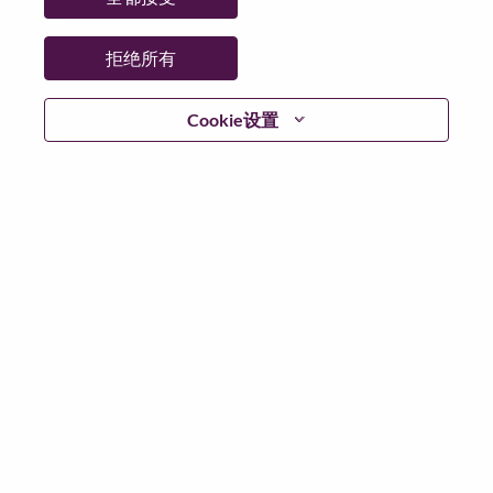
拒绝所有
登陆
Cookie设置
忘记密码了？
若你曾近期申请过我们的职位，你的电子邮箱将留存于
系统中；你可以选择“忘记密码”重新设定你的登入资料。
如遇上登录问题或无法注册为新用户时，请联系我们的
人力资源团队
hrsupport@lenovo.com
请在邮件的主题注
明“Application login issue”, 并提供你遇到的问题及截图。
我们会尽快与你联系。
我们非常荣幸和你分享我们全新的求职页面，你可以通
过全新的功能，随时查看你所申请的职位状态，订阅新
职位发布资讯，了解工作在联想的故事，及加入联想人
才社区。