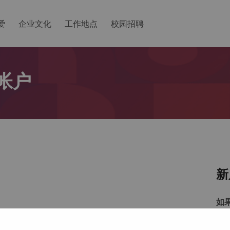
爱
企业文化
工作地点
校园招聘
帐户
新
如
以