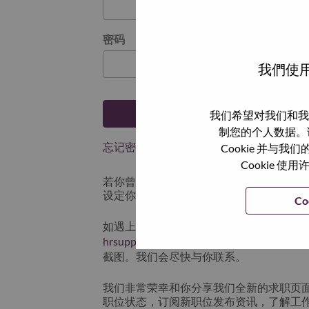
密码
我們使用
登陆
我们希望对我们和我
制您的个人数据。
忘记密码了？
Cookie 并
Cookie
若你曾近期申请过我们的职位，你的电子邮
设定你的登入资料。
Co
如遇上登录问题或无法注册为新用户时，
hrsupport@lenovo.com
请在邮件的主题注明“App
截图。我们会尽快与你联系。
我们非常荣幸和你分享我们全新的求职页
职位状态，订阅新职位发布资讯，了解工