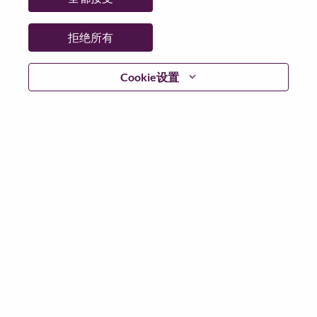
拒绝所有
登陆
Cookie设置
忘记密码了？
若你曾近期申请过我们的职位，你的电子邮箱将留存于
系统中；你可以选择“忘记密码”重新设定你的登入资料。
如遇上登录问题或无法注册为新用户时，请联系我们的
人力资源团队
hrsupport@lenovo.com
请在邮件的主题注
明“Application login issue”, 并提供你遇到的问题及截图。
我们会尽快与你联系。
我们非常荣幸和你分享我们全新的求职页面，你可以通
过全新的功能，随时查看你所申请的职位状态，订阅新
职位发布资讯，了解工作在联想的故事，及加入联想人
才社区。