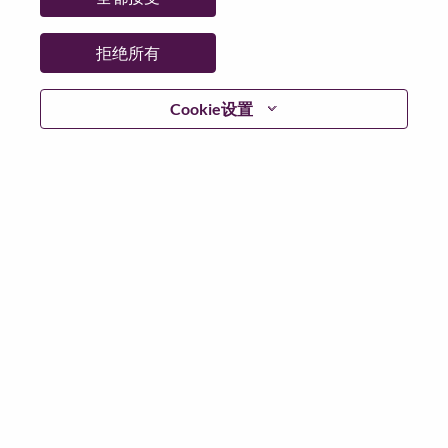
拒绝所有
登陆
Cookie设置
忘记密码了？
若你曾近期申请过我们的职位，你的电子邮箱将留存于
系统中；你可以选择“忘记密码”重新设定你的登入资料。
如遇上登录问题或无法注册为新用户时，请联系我们的
人力资源团队
hrsupport@lenovo.com
请在邮件的主题注
明“Application login issue”, 并提供你遇到的问题及截图。
我们会尽快与你联系。
我们非常荣幸和你分享我们全新的求职页面，你可以通
过全新的功能，随时查看你所申请的职位状态，订阅新
职位发布资讯，了解工作在联想的故事，及加入联想人
才社区。