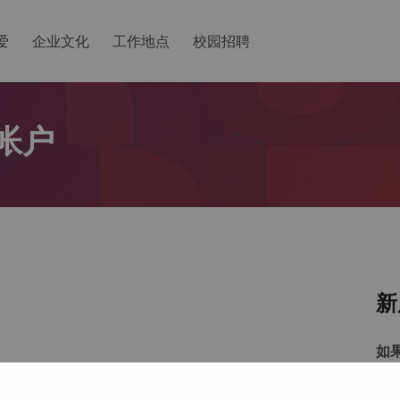
爱
企业文化
工作地点
校园招聘
帐户
新
如
以