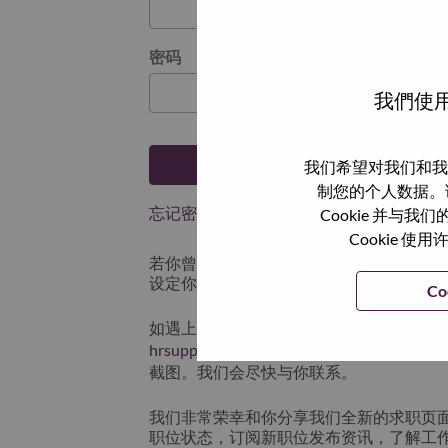
密码
我們使用
登陆
我们希望对我们和我
制您的个人数据。
忘记密码了？
Cookie 并
Cookie
若你曾近期申请过我们的职位，你的电子邮
设定你的登入资料。
Co
如遇上登录问题或无法注册为新用户时，
hrsupport@lenovo.com
请在邮件的主题注明“App
截图。我们会尽快与你联系。
我们非常荣幸和你分享我们全新的求职页
职位状态，订阅新职位发布资讯，了解工