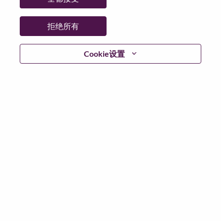
拒绝所有
登陆
Cookie设置
忘记密码了？
若你曾近期申请过我们的职位，你的电子邮箱将留存于
系统中；你可以选择“忘记密码”重新设定你的登入资料。
如遇上登录问题或无法注册为新用户时，请联系我们的
人力资源团队
hrsupport@lenovo.com
请在邮件的主题注
明“Application login issue”, 并提供你遇到的问题及截图。
我们会尽快与你联系。
我们非常荣幸和你分享我们全新的求职页面，你可以通
过全新的功能，随时查看你所申请的职位状态，订阅新
职位发布资讯，了解工作在联想的故事，及加入联想人
才社区。