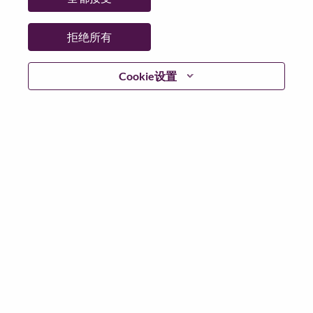
拒绝所有
登陆
Cookie设置
忘记密码了？
若你曾近期申请过我们的职位，你的电子邮箱将留存于
系统中；你可以选择“忘记密码”重新设定你的登入资料。
如遇上登录问题或无法注册为新用户时，请联系我们的
人力资源团队
hrsupport@lenovo.com
请在邮件的主题注
明“Application login issue”, 并提供你遇到的问题及截图。
我们会尽快与你联系。
我们非常荣幸和你分享我们全新的求职页面，你可以通
过全新的功能，随时查看你所申请的职位状态，订阅新
职位发布资讯，了解工作在联想的故事，及加入联想人
才社区。