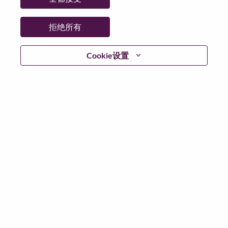
拒绝所有
登陆
Cookie设置
忘记密码了？
若你曾近期申请过我们的职位，你的电子邮箱将留存于
系统中；你可以选择“忘记密码”重新设定你的登入资料。
如遇上登录问题或无法注册为新用户时，请联系我们的
人力资源团队
hrsupport@lenovo.com
请在邮件的主题注
明“Application login issue”, 并提供你遇到的问题及截图。
我们会尽快与你联系。
我们非常荣幸和你分享我们全新的求职页面，你可以通
过全新的功能，随时查看你所申请的职位状态，订阅新
职位发布资讯，了解工作在联想的故事，及加入联想人
才社区。