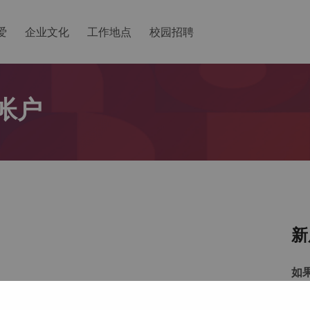
爱
企业文化
工作地点
校园招聘
帐户
新
如
以