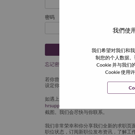
密码
我們使用
登陆
我们希望对我们和我
制您的个人数据。
忘记密码了？
Cookie 并
Cookie
若你曾近期申请过我们的职位，你的电子邮
设定你的登入资料。
Co
如遇上登录问题或无法注册为新用户时，
hrsupport@lenovo.com
请在邮件的主题注明“App
截图。我们会尽快与你联系。
我们非常荣幸和你分享我们全新的求职页
职位状态，订阅新职位发布资讯，了解工