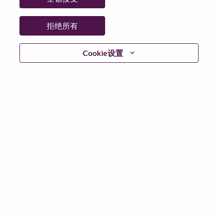
拒绝所有
登陆
Cookie设置
忘记密码了？
若你曾近期申请过我们的职位，你的电子邮箱将留存于
系统中；你可以选择“忘记密码”重新设定你的登入资料。
如遇上登录问题或无法注册为新用户时，请联系我们的
人力资源团队
hrsupport@lenovo.com
请在邮件的主题注
明“Application login issue”, 并提供你遇到的问题及截图。
我们会尽快与你联系。
我们非常荣幸和你分享我们全新的求职页面，你可以通
过全新的功能，随时查看你所申请的职位状态，订阅新
职位发布资讯，了解工作在联想的故事，及加入联想人
才社区。