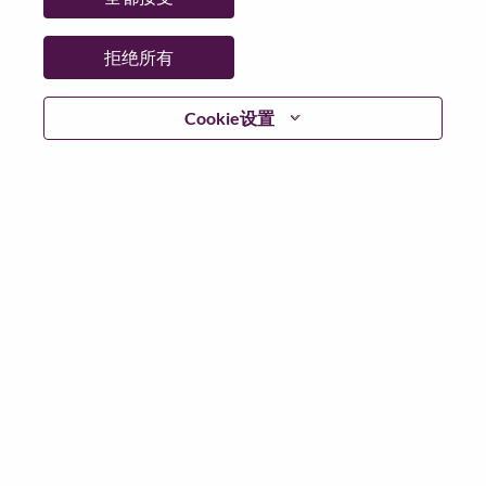
拒绝所有
登陆
Cookie设置
忘记密码了？
若你曾近期申请过我们的职位，你的电子邮箱将留存于
系统中；你可以选择“忘记密码”重新设定你的登入资料。
如遇上登录问题或无法注册为新用户时，请联系我们的
人力资源团队
hrsupport@lenovo.com
请在邮件的主题注
明“Application login issue”, 并提供你遇到的问题及截图。
我们会尽快与你联系。
我们非常荣幸和你分享我们全新的求职页面，你可以通
过全新的功能，随时查看你所申请的职位状态，订阅新
职位发布资讯，了解工作在联想的故事，及加入联想人
才社区。