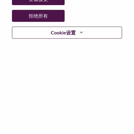
拒绝所有
不含简历
Cookie设置
已注册？
登录
根据适用此场景的数据保护法律以及联想的数据隐私原
则，我们请您在申请任何联想岗位或加入联想人才社区
之前，删除您的简历或个人信息中的所有敏感个人数据
敏感的个人数据包括但不限于：种族或民族；宗教或哲
学信仰；政治派别/观点；工会会员资格；健康数据；性
取向；性别认同；残障；背景调查；社会保障号码和类