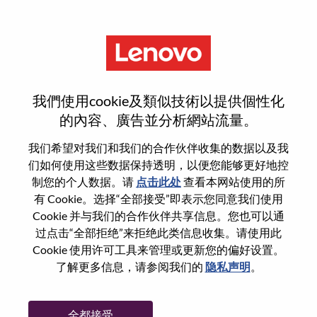
菜单
重置密码
我們使用cookie及類似技術以提供個性化
的內容、廣告並分析網站流量。
您确认要重置密码吗？
我们希望对我们和我们的合作伙伴收集的数据以及我
们如何使用这些数据保持透明，以便您能够更好地控
制您的个人数据。请
点击此处
查看本网站使用的所
Enter the email address associated with your
有 Cookie。选择“全部接受”即表示您同意我们使用
account, then click "Continue".
Cookie 并与我们的合作伙伴共享信息。您也可以通
过点击“全部拒绝”来拒绝此类信息收集。请使用此
我们将通过电子邮件向您发送一个链接以重
Cookie 使用许可工具来管理或更新您的偏好设置。
置您的密码。
了解更多信息，请参阅我们的
隐私声明
。
通过电子邮件重置密码
电子邮箱
*
全都接受