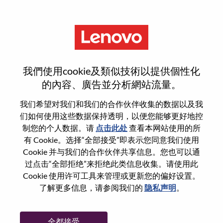
菜单
重置密码
我們使用cookie及類似技術以提供個性化
的內容、廣告並分析網站流量。
您确认要重置密码吗？
我们希望对我们和我们的合作伙伴收集的数据以及我
们如何使用这些数据保持透明，以便您能够更好地控
制您的个人数据。请
点击此处
查看本网站使用的所
Enter the email address associated with your
有 Cookie。选择“全部接受”即表示您同意我们使用
account, then click "Continue".
Cookie 并与我们的合作伙伴共享信息。您也可以通
过点击“全部拒绝”来拒绝此类信息收集。请使用此
我们将通过电子邮件向您发送一个链接以重
Cookie 使用许可工具来管理或更新您的偏好设置。
置您的密码。
了解更多信息，请参阅我们的
隐私声明
。
通过电子邮件重置密码
电子邮箱
*
全都接受