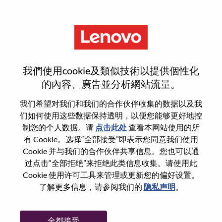
菜单
重置密码
我們使用cookie及類似技術以提供個性化
的內容、廣告並分析網站流量。
您确认要重置密码吗？
我们希望对我们和我们的合作伙伴收集的数据以及我
们如何使用这些数据保持透明，以便您能够更好地控
制您的个人数据。请
点击此处
查看本网站使用的所
Enter the email address associated with your
有 Cookie。选择“全部接受”即表示您同意我们使用
account, then click "Continue".
Cookie 并与我们的合作伙伴共享信息。您也可以通
过点击“全部拒绝”来拒绝此类信息收集。请使用此
我们将通过电子邮件向您发送一个链接以重
Cookie 使用许可工具来管理或更新您的偏好设置。
置您的密码。
了解更多信息，请参阅我们的
隐私声明
。
通过电子邮件重置密码
电子邮箱
*
全都接受