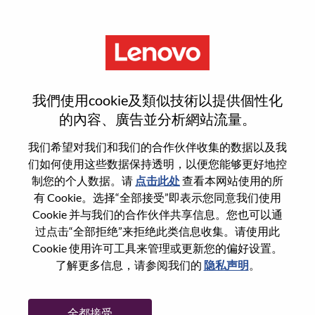
菜单
重置密码
我們使用cookie及類似技術以提供個性化
的內容、廣告並分析網站流量。
您确认要重置密码吗？
我们希望对我们和我们的合作伙伴收集的数据以及我
们如何使用这些数据保持透明，以便您能够更好地控
制您的个人数据。请
点击此处
查看本网站使用的所
Enter the email address associated with your
有 Cookie。选择“全部接受”即表示您同意我们使用
account, then click "Continue".
Cookie 并与我们的合作伙伴共享信息。您也可以通
过点击“全部拒绝”来拒绝此类信息收集。请使用此
我们将通过电子邮件向您发送一个链接以重
Cookie 使用许可工具来管理或更新您的偏好设置。
置您的密码。
了解更多信息，请参阅我们的
隐私声明
。
通过电子邮件重置密码
电子邮箱
*
全都接受