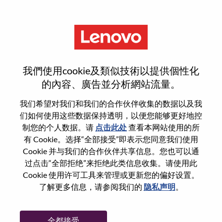
菜单
重置密码
我們使用cookie及類似技術以提供個性化
的內容、廣告並分析網站流量。
您确认要重置密码吗？
我们希望对我们和我们的合作伙伴收集的数据以及我
们如何使用这些数据保持透明，以便您能够更好地控
制您的个人数据。请
点击此处
查看本网站使用的所
Enter the email address associated with your
有 Cookie。选择“全部接受”即表示您同意我们使用
account, then click "Continue".
Cookie 并与我们的合作伙伴共享信息。您也可以通
过点击“全部拒绝”来拒绝此类信息收集。请使用此
我们将通过电子邮件向您发送一个链接以重
Cookie 使用许可工具来管理或更新您的偏好设置。
置您的密码。
了解更多信息，请参阅我们的
隐私声明
。
通过电子邮件重置密码
电子邮箱
*
全都接受