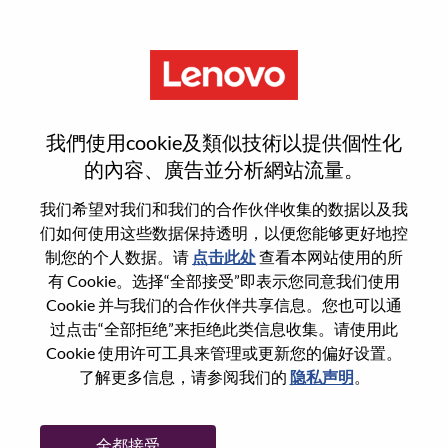
菜单
重置密码
我們使用cookie及類似技術以提供個性化
的內容、廣告並分析網站流量。
您确认要重置密码吗？
我们希望对我们和我们的合作伙伴收集的数据以及我
们如何使用这些数据保持透明，以便您能够更好地控
制您的个人数据。请
点击此处
查看本网站使用的所
Enter the email address associated with your
有 Cookie。选择“全部接受”即表示您同意我们使用
account, then click "Continue".
Cookie 并与我们的合作伙伴共享信息。您也可以通
过点击“全部拒绝”来拒绝此类信息收集。请使用此
我们将通过电子邮件向您发送一个链接以重
Cookie 使用许可工具来管理或更新您的偏好设置。
置您的密码。
了解更多信息，请参阅我们的
隐私声明
。
通过电子邮件重置密码
电子邮箱
*
全都接受