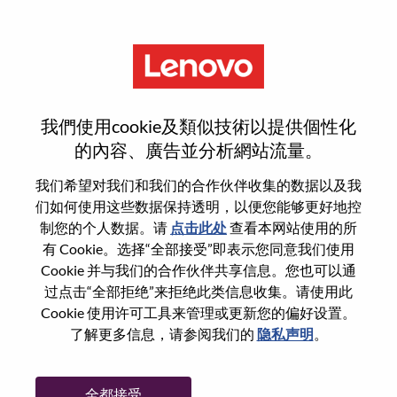
菜单
重置密码
我們使用cookie及類似技術以提供個性化
的內容、廣告並分析網站流量。
您确认要重置密码吗？
我们希望对我们和我们的合作伙伴收集的数据以及我
们如何使用这些数据保持透明，以便您能够更好地控
制您的个人数据。请
点击此处
查看本网站使用的所
Enter the email address associated with your
有 Cookie。选择“全部接受”即表示您同意我们使用
account, then click "Continue".
Cookie 并与我们的合作伙伴共享信息。您也可以通
过点击“全部拒绝”来拒绝此类信息收集。请使用此
我们将通过电子邮件向您发送一个链接以重
Cookie 使用许可工具来管理或更新您的偏好设置。
置您的密码。
了解更多信息，请参阅我们的
隐私声明
。
通过电子邮件重置密码
电子邮箱
*
全都接受