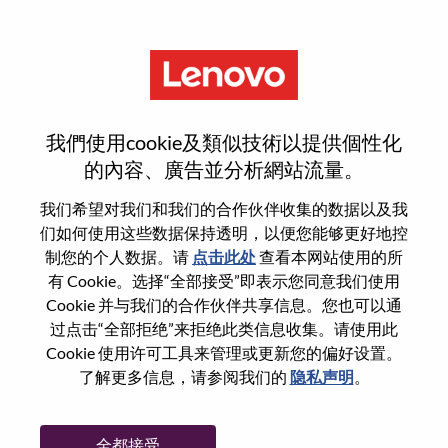
菜单
重置密码
我們使用cookie及類似技術以提供個性化
的內容、廣告並分析網站流量。
您确认要重置密码吗？
我们希望对我们和我们的合作伙伴收集的数据以及我
们如何使用这些数据保持透明，以便您能够更好地控
制您的个人数据。请
点击此处
查看本网站使用的所
Enter the email address associated with your
有 Cookie。选择“全部接受”即表示您同意我们使用
account, then click "Continue".
Cookie 并与我们的合作伙伴共享信息。您也可以通
过点击“全部拒绝”来拒绝此类信息收集。请使用此
我们将通过电子邮件向您发送一个链接以重
Cookie 使用许可工具来管理或更新您的偏好设置。
置您的密码。
了解更多信息，请参阅我们的
隐私声明
。
通过电子邮件重置密码
电子邮箱
*
全都接受