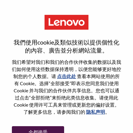
菜单
重置密码
我們使用cookie及類似技術以提供個性化
的內容、廣告並分析網站流量。
您确认要重置密码吗？
我们希望对我们和我们的合作伙伴收集的数据以及我
们如何使用这些数据保持透明，以便您能够更好地控
制您的个人数据。请
点击此处
查看本网站使用的所
Enter the email address associated with your
有 Cookie。选择“全部接受”即表示您同意我们使用
account, then click "Continue".
Cookie 并与我们的合作伙伴共享信息。您也可以通
过点击“全部拒绝”来拒绝此类信息收集。请使用此
我们将通过电子邮件向您发送一个链接以重
Cookie 使用许可工具来管理或更新您的偏好设置。
置您的密码。
了解更多信息，请参阅我们的
隐私声明
。
通过电子邮件重置密码
电子邮箱
*
全都接受