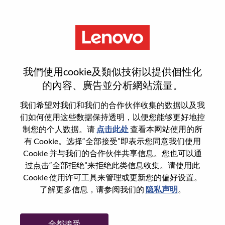
菜单
重置密码
我們使用cookie及類似技術以提供個性化
的內容、廣告並分析網站流量。
您确认要重置密码吗？
我们希望对我们和我们的合作伙伴收集的数据以及我
们如何使用这些数据保持透明，以便您能够更好地控
制您的个人数据。请
点击此处
查看本网站使用的所
Enter the email address associated with your
有 Cookie。选择“全部接受”即表示您同意我们使用
account, then click "Continue".
Cookie 并与我们的合作伙伴共享信息。您也可以通
过点击“全部拒绝”来拒绝此类信息收集。请使用此
我们将通过电子邮件向您发送一个链接以重
Cookie 使用许可工具来管理或更新您的偏好设置。
置您的密码。
了解更多信息，请参阅我们的
隐私声明
。
通过电子邮件重置密码
电子邮箱
*
全都接受