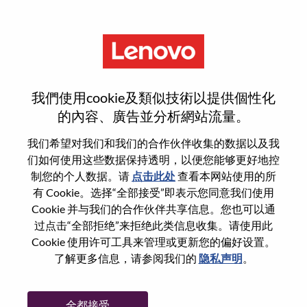
菜单
重置密码
我們使用cookie及類似技術以提供個性化
的內容、廣告並分析網站流量。
您确认要重置密码吗？
我们希望对我们和我们的合作伙伴收集的数据以及我
们如何使用这些数据保持透明，以便您能够更好地控
制您的个人数据。请
点击此处
查看本网站使用的所
Enter the email address associated with your
有 Cookie。选择“全部接受”即表示您同意我们使用
account, then click "Continue".
Cookie 并与我们的合作伙伴共享信息。您也可以通
过点击“全部拒绝”来拒绝此类信息收集。请使用此
我们将通过电子邮件向您发送一个链接以重
Cookie 使用许可工具来管理或更新您的偏好设置。
置您的密码。
了解更多信息，请参阅我们的
隐私声明
。
通过电子邮件重置密码
电子邮箱
*
全都接受