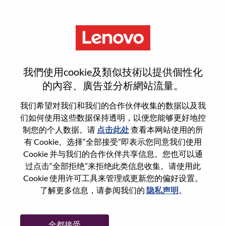
菜单
重置密码
我們使用cookie及類似技術以提供個性化
的內容、廣告並分析網站流量。
您确认要重置密码吗？
我们希望对我们和我们的合作伙伴收集的数据以及我
们如何使用这些数据保持透明，以便您能够更好地控
制您的个人数据。请
点击此处
查看本网站使用的所
Enter the email address associated with your
有 Cookie。选择“全部接受”即表示您同意我们使用
account, then click "Continue".
Cookie 并与我们的合作伙伴共享信息。您也可以通
过点击“全部拒绝”来拒绝此类信息收集。请使用此
我们将通过电子邮件向您发送一个链接以重
Cookie 使用许可工具来管理或更新您的偏好设置。
置您的密码。
了解更多信息，请参阅我们的
隐私声明
。
通过电子邮件重置密码
电子邮箱
*
全都接受