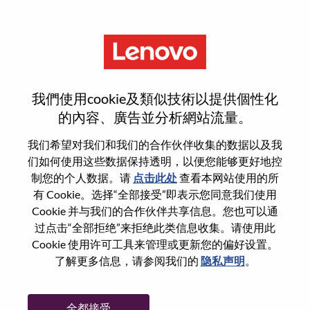
菜单
重置密码
我們使用cookie及類似技術以提供個性化
的內容、廣告並分析網站流量。
您确认要重置密码吗？
我们希望对我们和我们的合作伙伴收集的数据以及我
们如何使用这些数据保持透明，以便您能够更好地控
制您的个人数据。请
点击此处
查看本网站使用的所
Enter the email address associated with your
有 Cookie。选择“全部接受”即表示您同意我们使用
account, then click "Continue".
Cookie 并与我们的合作伙伴共享信息。您也可以通
过点击“全部拒绝”来拒绝此类信息收集。请使用此
我们将通过电子邮件向您发送一个链接以重
Cookie 使用许可工具来管理或更新您的偏好设置。
置您的密码。
了解更多信息，请参阅我们的
隐私声明
。
通过电子邮件重置密码
电子邮箱
*
全都接受