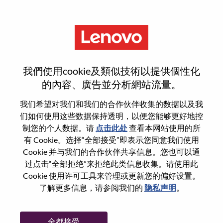
菜单
重置密码
我們使用cookie及類似技術以提供個性化
的內容、廣告並分析網站流量。
您确认要重置密码吗？
我们希望对我们和我们的合作伙伴收集的数据以及我
们如何使用这些数据保持透明，以便您能够更好地控
制您的个人数据。请
点击此处
查看本网站使用的所
Enter the email address associated with your
有 Cookie。选择“全部接受”即表示您同意我们使用
account, then click "Continue".
Cookie 并与我们的合作伙伴共享信息。您也可以通
过点击“全部拒绝”来拒绝此类信息收集。请使用此
我们将通过电子邮件向您发送一个链接以重
Cookie 使用许可工具来管理或更新您的偏好设置。
置您的密码。
了解更多信息，请参阅我们的
隐私声明
。
通过电子邮件重置密码
电子邮箱
*
全都接受