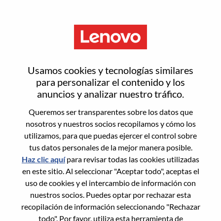
Menú
Restablecer contraseña
Usamos cookies y tecnologías similares
para personalizar el contenido y los
anuncios y analizar nuestro tráfico.
¿Estás seguro de que deseas
Queremos ser transparentes sobre los datos que
restablecer tu contraseña?
nosotros y nuestros socios recopilamos y cómo los
utilizamos, para que puedas ejercer el control sobre
tus datos personales de la mejor manera posible.
Enter the email address associated with your
Haz clic aquí
para revisar todas las cookies utilizadas
account, then click "Continue".
en este sitio. Al seleccionar "Aceptar todo", aceptas el
uso de cookies y el intercambio de información con
Te enviaremos un enlace por correo
nuestros socios. Puedes optar por rechazar esta
electrónico para restablecer tu contraseña.
recopilación de información seleccionando "Rechazar
todo". Por favor, utiliza esta herramienta de