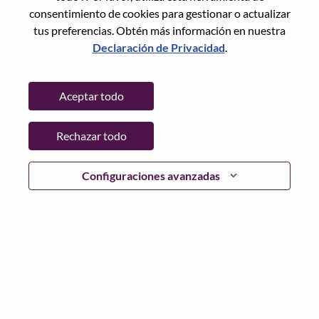
Restablece la contraseña con tu correo electrónico
Correo electrónico
*
consentimiento de cookies para gestionar o actualizar
tus preferencias. Obtén más información en nuestra
Declaración de Privacidad
.
Continuar
Aceptar todo
Volver
Rechazar todo
Configuraciones avanzadas
Lenovo.com
Privacidad
|
Términos de uso
|
Preguntas
Frecuentes
Sigue WeAreLenovo
|
Herramienta
de Consentimiento de Cookies