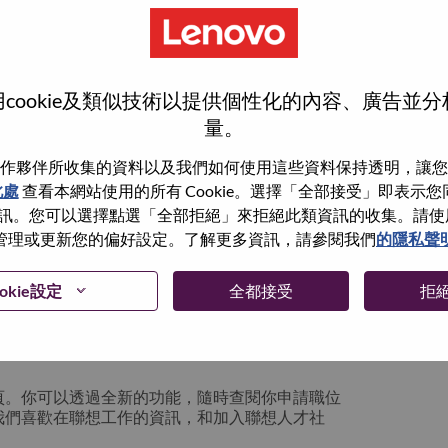
cookie及類似技術以提供個性化的內容、廣告並
量。
作夥伴所收集的資料以及我們如何使用這些資料保持透明，讓您
此處
查看本網站使用的所有 Cookie。選擇「全部接受」即表示您同意
。您可以選擇點選「全部拒絕」來拒絕此類資訊的收集。請使用此 
管理或更新您的偏好設定。了解更多資訊，請參閱我們
的隱私聲
你可以選擇”忘記密碼”重新設定你的登入資料
okie設定
全都接受
拒
絡我們的人力資源部門
hrsupport@lenovo.com
請
n issue” 及在郵件中例明你遇到的問題和附上截圖。我們
頁。你可以透過全新的功能，隨時查閱你申請職位
我們喜歡在聯想工作的資訊，和加入聯想人才社