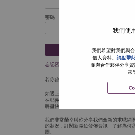
密碼
我們使用
登入
我們希望對我們與合
個人資料。
請點擊
忘記密碼了？
並與合作夥伴分享資訊
來
若你曾使用你的電子郵件申請我們的職位，
Co
如遇上登入問題，或無法建立帳號。請連
在郵件的主題寫上 “Application logi
將盡快與你聯絡。
我們非常榮幸與你分享我們全新的求職網
的狀況，訂閱新職位發佈資訊，了解為何
團。