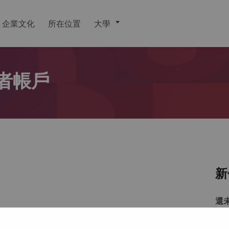
企業文化
所在位置
大學
者帳戶
新
還
戶