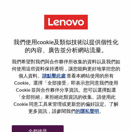
功能
應徵流程
我們使用cookie及類似技術以提供個性化
的內容、廣告並分析網站流量。
個人資訊
我們希望對我們與合作夥伴所收集的資料以及我們如
何使用這些資料保持透明，讓您能夠更好地掌控您的
個人資料。
請點擊此處
查看本網站使用的所有
名字
*
Cookie。選擇「全部接受」即表示您同意我們使用
Cookie 並與合作夥伴分享資訊。您可以選擇點選
「全部拒絕」來拒絕此類資訊的收集。請使用此
姓氏
Cookie 同意工具來管理或更新您的偏好設定。了解
*
更多資訊，請參閱我們
的隱私聲明
。
手機號碼
*
全都接受