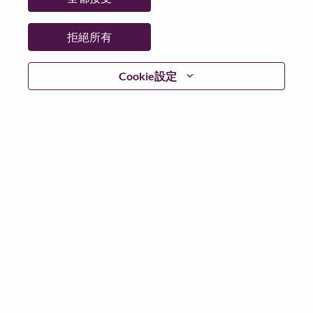
拒絕所有
住家電話號碼
Cookie設定
同意我們使用手機簡訊通知你嗎?
*
電子郵件
*
國家/地區
*
州/省/縣
*