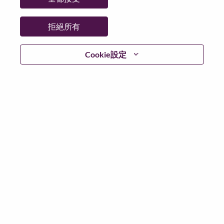
拒絕所有
不含简历
Cookie設定
已經註冊？
登入
根據適用的資料保護法律和 Lenovo 資料隱私權原則，我
們要求您在申請任何 Lenovo 職位或我們的人才社群之
前，刪除履歷或簡歷中的所有特殊類別或敏感個人資
料。
敏感個人資料的範例包括但不限於以下內容：種族或民
族血統；宗教或哲學信仰；政治派別/ 立場；工會會員身