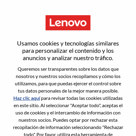
Menú
Inicia sesión o regístrate para
Usamos cookies y tecnologías similares
obtener una nueva cuenta de
para personalizar el contenido y los
anuncios y analizar nuestro tráfico.
usuario
Queremos ser transparentes sobre los datos que
nosotros y nuestros socios recopilamos y cómo los
utilizamos, para que puedas ejercer el control sobre
tus datos personales de la mejor manera posible.
Haz clic aquí
para revisar todas las cookies utilizadas
en este sitio. Al seleccionar "Aceptar todo", aceptas el
Usuario recurrente
uso de cookies y el intercambio de información con
nuestros socios. Puedes optar por rechazar esta
Inicio de sesión
recopilación de información seleccionando "Rechazar
Apellido
todo". Por favor, utiliza esta herramienta de