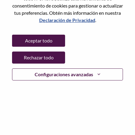
consentimiento de cookies para gestionar o actualizar
tus preferencias. Obtén más información en nuestra
Declaración de Privacidad
.
Contraseña
Aceptar todo
Rechazar todo
Iniciar sesión
¿Has olvidado tu contraseña?
Configuraciones avanzadas
Si eres un solicitante reciente para un puesto vacante
actual, tenemos su correo electrónico guardado en
nuestro sistema; seleccione "¿Olvidó su contraseña?" para
restablecer e iniciar sesión.
Si tienes problemas para iniciar sesión o registrarte como
nuevo usuario, comunícate con nuestro equipo de
recursos humanos en
hrsupport@lenovo.com
con los