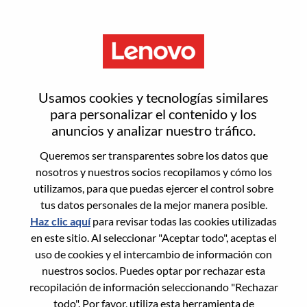
Menú
Inicia sesión o regístrate para
Usamos cookies y tecnologías similares
obtener una nueva cuenta de
para personalizar el contenido y los
anuncios y analizar nuestro tráfico.
usuario
Queremos ser transparentes sobre los datos que
nosotros y nuestros socios recopilamos y cómo los
utilizamos, para que puedas ejercer el control sobre
tus datos personales de la mejor manera posible.
Haz clic aquí
para revisar todas las cookies utilizadas
en este sitio. Al seleccionar "Aceptar todo", aceptas el
Usuario recurrente
uso de cookies y el intercambio de información con
nuestros socios. Puedes optar por rechazar esta
Inicio de sesión
recopilación de información seleccionando "Rechazar
Apellido
todo". Por favor, utiliza esta herramienta de