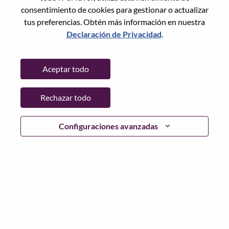
consentimiento de cookies para gestionar o actualizar
tus preferencias. Obtén más información en nuestra
Declaración de Privacidad
.
Contraseña
Aceptar todo
Rechazar todo
Iniciar sesión
¿Has olvidado tu contraseña?
Configuraciones avanzadas
Si eres un solicitante reciente para un puesto vacante
actual, tenemos su correo electrónico guardado en
nuestro sistema; seleccione "¿Olvidó su contraseña?" para
restablecer e iniciar sesión.
Si tienes problemas para iniciar sesión o registrarte como
nuevo usuario, comunícate con nuestro equipo de
recursos humanos en
hrsupport@lenovo.com
con los