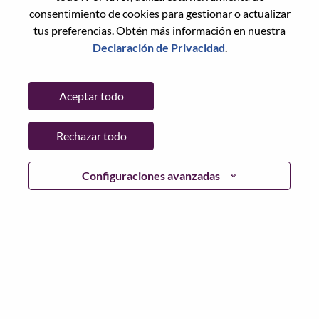
consentimiento de cookies para gestionar o actualizar
Teléfono
*
tus preferencias. Obtén más información en nuestra
Declaración de Privacidad
.
Teléfono
Aceptar todo
Rechazar todo
¿Prefieres que te contactemos por llamada o por
mensaje de texto?
*
Configuraciones avanzadas
Email
*
País/Región
*